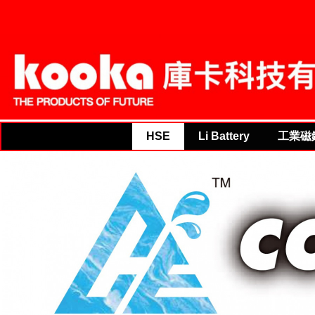
for 
THE PRODUCTS OF F
for
HSE
Li Battery
工業磁