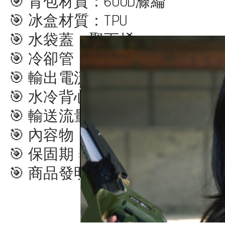
🎯 背包材質：600D滌綸
🎯 冰盒材質：TPU
🎯 水袋蓋：聚丙烯
🎯 冷卻管：砂膠管
🎯 輸出電流：5V / 150mA
🎯 水冷背心重量：280公克
🎯 輸送流量：320-370cc/分鐘
🎯 內容物：水冷衣背包*1 冷藏箱*
🎯 保固期 : 6個月 (非人為操作
🎯 商品發明專利：I860615號 