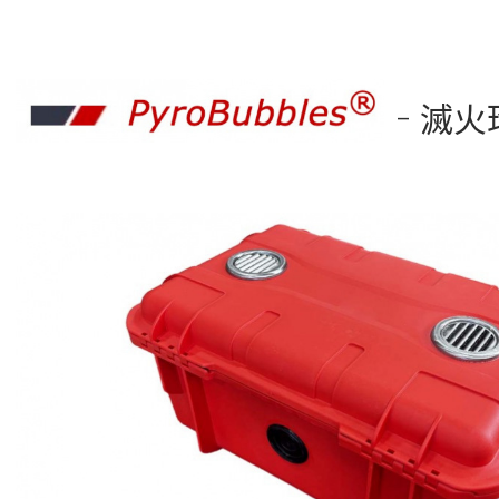
-
滅火珍