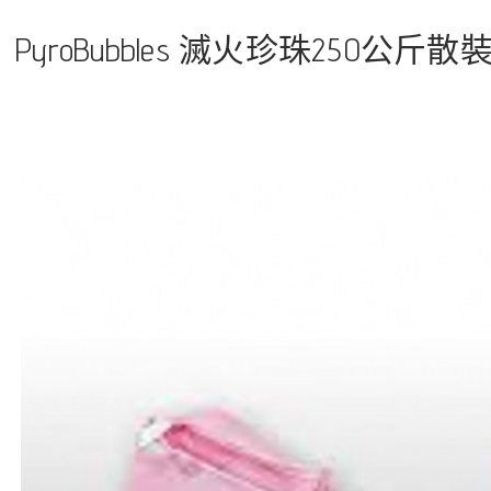
PyroBubbles 滅火珍珠250公