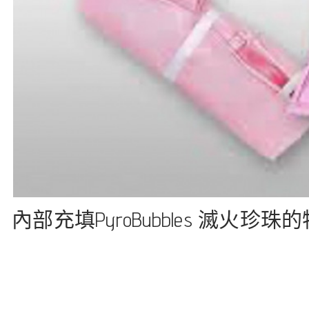
內部充填PyroBubbles 滅火珍