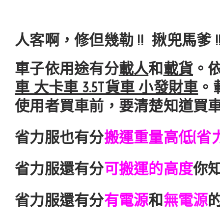
人客啊，修但幾勒 !! 揪兜馬爹 !
車子依用途有分
載人
和
載貨
。
車 大卡車 3.5T貨車 小發財車
。
使用者買車前，要清楚知道買
省力服也有分
搬運重量高低(省
省力服還有分
可搬運的高度
你
省力服還有分
有電源
和
無電源
的